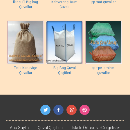
İkinci El Big bag
Kahverengi Kum
pp mat çuvallar
Çuvallar
Çuvalı
Telis Kanaviçe
Big Bag Çuval
pp +pe lamineli
Çuvallar
Çeşitleri
çuvallar
Ana Sayfa
Çuval Çeşitleri
İskele Örtüsü ve Gölgelikler