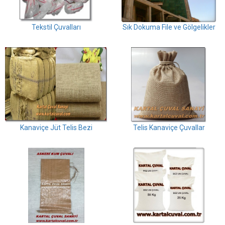
Tekstil Çuvalları
Sık Dokuma File ve Gölgelikler
Kanaviçe Jüt Telis Bezi
Telis Kanaviçe Çuvallar