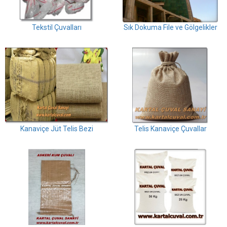
Tekstil Çuvalları
Sık Dokuma File ve Gölgelikler
Kanaviçe Jüt Telis Bezi
Telis Kanaviçe Çuvallar