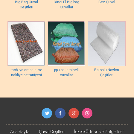
Big Bag Çuval
İkinci El Big bag
Bez Çuval
Çeşitleri
Çuvallar
mobilya ambalaj ve
pp +pe lamineli
Balonlu Naylon
nakliye battaniyesi
çuvallar
Çeşitleri
Ana Sayfa
Çuval Çeşitleri
İskele Örtüsü ve Gölgelikler