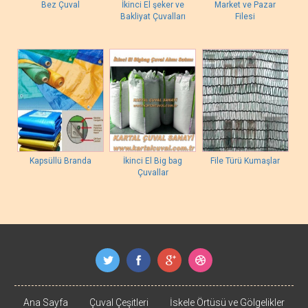
Bez Çuval
İkinci El şeker ve
Market ve Pazar
Bakliyat Çuvalları
Filesi
Kapsüllü Branda
İkinci El Big bag
File Türü Kumaşlar
Çuvallar
Ana Sayfa
Çuval Çeşitleri
İskele Örtüsü ve Gölgelikler