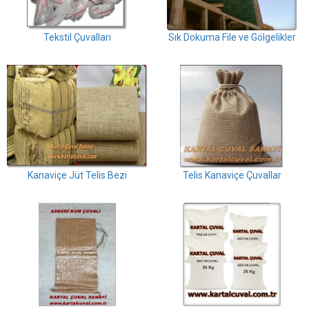
Tekstil Çuvalları
Sık Dokuma File ve Gölgelikler
Kanaviçe Jüt Telis Bezi
Telis Kanaviçe Çuvallar