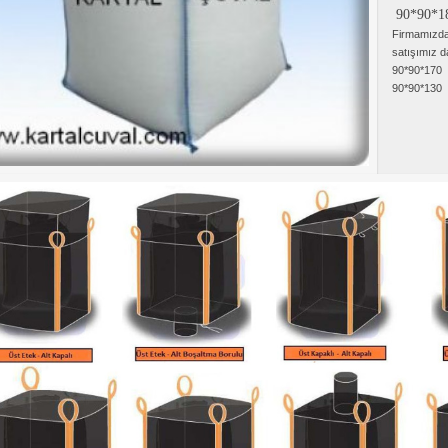
90*90*18
Firmamızda 
satışımız d
90*90*170
90*90*130