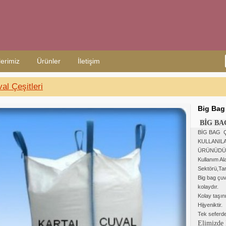
erimiz
Ürünler
İletişim
al Çeşitleri
Big Bag 
BİG B
BİG BAG 
KULLANIL
ÜRÜNÜDÜ
Kullanım Al
Sektörü,Tar
Big bag çuv
kolaydır.
Kolay taşını
Hijyeniktir.
Tek seferde
Elimizde 