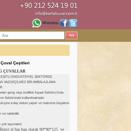
Çuval Çeşitleri
AG ÇUVALLAR
ÇEŞİTLİ ENDÜSTRİYEL SEKTÖRDE
AN VAZGEÇİLMEZ BİR AMBALAJLAMA
R.
anları geniş olup özellikle İnşaat Sektörü,Gıda
ım Sektöründe kullanılmaktadır.
al içine kolay dolum yapılır ve malzeme boşaltımı
r ve nakledilir.
 çok taşımaktır.
İkinci el big bag olarak 90*90*125 ve