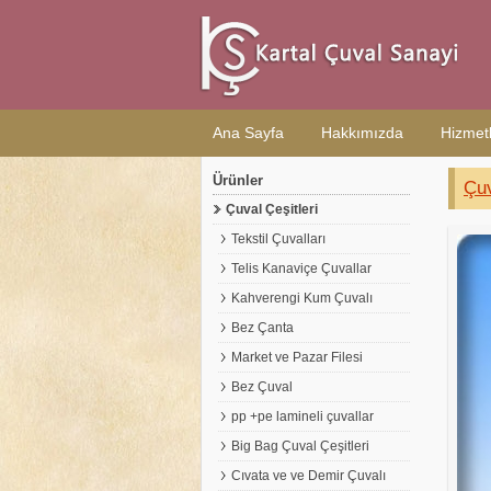
Ana Sayfa
Hakkımızda
Hizmetl
Ürünler
Çuv
Çuval Çeşitleri
Tekstil Çuvalları
Telis Kanaviçe Çuvallar
Kahverengi Kum Çuvalı
Bez Çanta
Market ve Pazar Filesi
Bez Çuval
pp +pe lamineli çuvallar
Big Bag Çuval Çeşitleri
Cıvata ve ve Demir Çuvalı