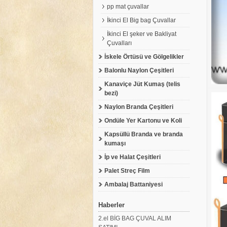
pp mat çuvallar
İkinci El Big bag Çuvallar
İkinci El şeker ve Bakliyat
Çuvalları
İskele Örtüsü ve Gölgelikler
Balonlu Naylon Çeşitleri
Kanaviçe Jüt Kumaş (telis
bezi)
Naylon Branda Çeşitleri
Ondüle Yer Kartonu ve Koli
Kapsüllü Branda ve branda
kumaşı
İp ve Halat Çeşitleri
Palet Streç Film
Ambalaj Battaniyesi
Haberler
2.el BİG BAG ÇUVAL ALIM